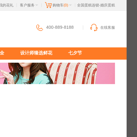
我的花礼
客户服务
购物车
(0)
 全国蛋糕连锁-婚庆蛋糕
|
|
|
400-889-8188
在线客服
全
设计师臻选鲜花
七夕节