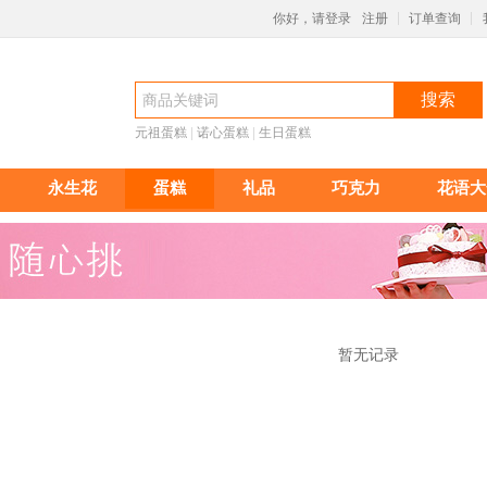
你好，请登录
注册
订单查询
|
|
搜索
元祖蛋糕
 |
诺心蛋糕
 |
生日蛋糕
永生花
蛋糕
礼品
巧克力
花语大
暂无记录