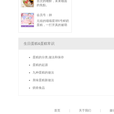
首次的嚐鮮，未來檯面
的焦點。
会员号：帥
元祖的喵喵星球6号鲜奶
蛋糕，一打开真的被萌
翻！小猫咪造型非常吸
睛，拍起来超好看。本
以为造型蛋糕多半好看
但普普，没想到口感意
生日蛋糕&蛋糕常识
外惊艳，动物鲜奶油吃
起来轻盈滑顺、奶香浓
郁却不甜腻。蛋糕体很
蛋糕的分类,做法和保存
松软，搭配客制的夹层
内馅，甜度适中、大人
蛋糕的起源
小孩都抢着吃，既好看
又好吃，大推！
九种蛋糕的做法
美味蛋糕新做法
烘焙食品
首页
|
关于我们
|
媒