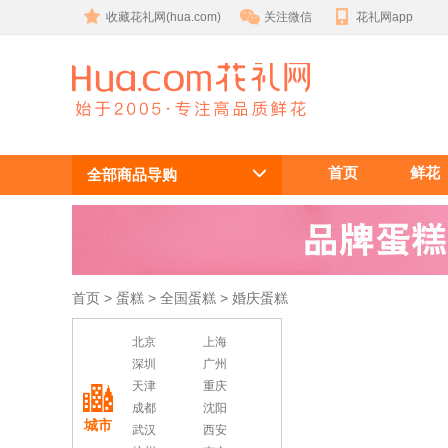
收藏花礼网(hua.com)
关注微信
花礼网app
婚庆蛋糕 婚
首页
鲜花
礼蛋糕
全部商品导购
首页
 >
蛋糕
 >
全国蛋糕
 > 婚庆蛋糕
北京
上海
深圳
广州
天津
重庆
成都
沈阳
城市
武汉
西安