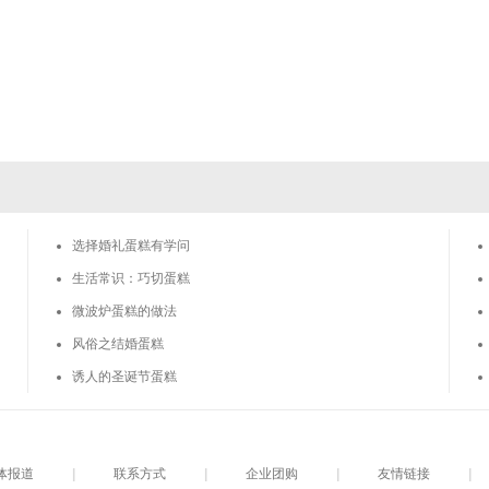
选择婚礼蛋糕有学问
生活常识：巧切蛋糕
微波炉蛋糕的做法
风俗之结婚蛋糕
诱人的圣诞节蛋糕
体报道
|
联系方式
|
企业团购
|
友情链接
|