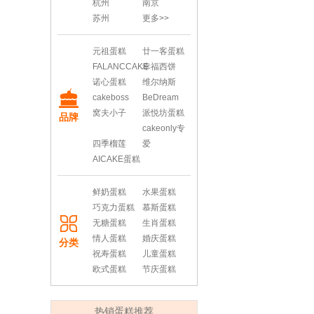
杭州
南京
苏州
更多>>
元祖蛋糕
廿一客蛋糕
FALANCCAKE
幸福西饼
诺心蛋糕
维尔纳斯
cakeboss
BeDream
窝夫小子
派悦坊蛋糕
品牌
cakeonly专
四季榴莲
爱
AICAKE蛋糕
鲜奶蛋糕
水果蛋糕
巧克力蛋糕
慕斯蛋糕
无糖蛋糕
生肖蛋糕
情人蛋糕
婚庆蛋糕
分类
祝寿蛋糕
儿童蛋糕
欧式蛋糕
节庆蛋糕
热销蛋糕推荐