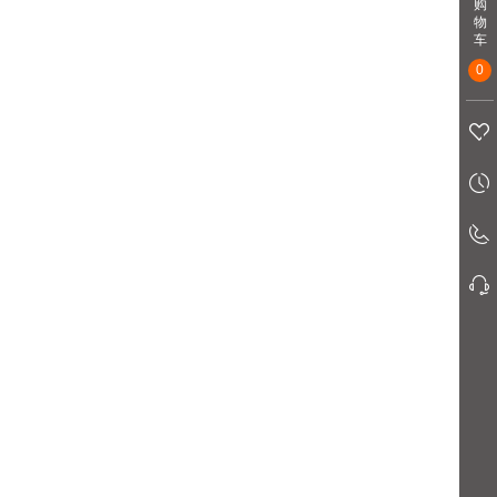
购
物
车
0