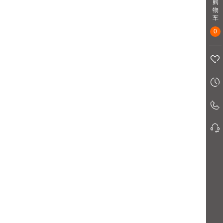
购
物
车
0