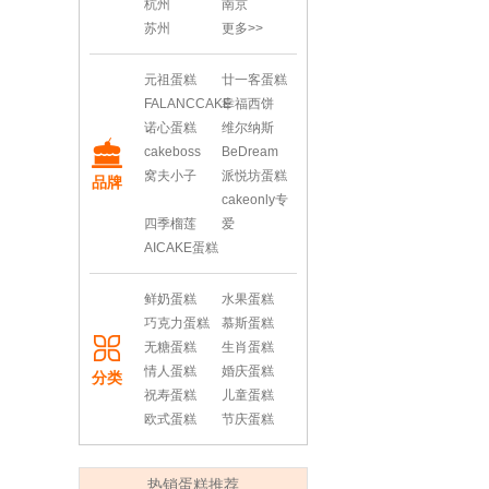
杭州
南京
苏州
更多>>
元祖蛋糕
廿一客蛋糕
FALANCCAKE
幸福西饼
诺心蛋糕
维尔纳斯
cakeboss
BeDream
窝夫小子
派悦坊蛋糕
品牌
cakeonly专
四季榴莲
爱
AICAKE蛋糕
鲜奶蛋糕
水果蛋糕
巧克力蛋糕
慕斯蛋糕
无糖蛋糕
生肖蛋糕
情人蛋糕
婚庆蛋糕
分类
祝寿蛋糕
儿童蛋糕
欧式蛋糕
节庆蛋糕
热销蛋糕推荐