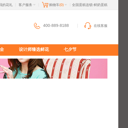
我的花礼
客户服务
购物车
(0)
 全国蛋糕连锁-鲜奶蛋糕
|
|
|
400-889-8188
在线客服
全
设计师臻选鲜花
七夕节