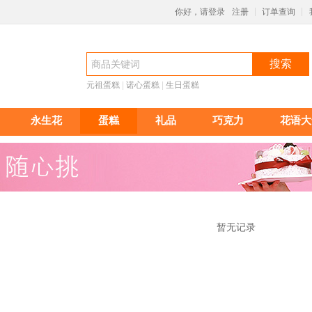
你好，请登录
注册
订单查询
|
|
搜索
元祖蛋糕
 |
诺心蛋糕
 |
生日蛋糕
永生花
蛋糕
礼品
巧克力
花语大
暂无记录