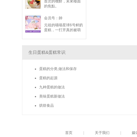
首次的嚐鮮，未來檯面
的焦點。
会员号：帥
元祖的喵喵星球6号鲜奶
蛋糕，一打开真的被萌
翻！小猫咪造型非常吸
睛，拍起来超好看。本
以为造型蛋糕多半好看
但普普，没想到口感意
生日蛋糕&蛋糕常识
外惊艳，动物鲜奶油吃
起来轻盈滑顺、奶香浓
郁却不甜腻。蛋糕体很
蛋糕的分类,做法和保存
松软，搭配客制的夹层
内馅，甜度适中、大人
蛋糕的起源
小孩都抢着吃，既好看
又好吃，大推！
九种蛋糕的做法
美味蛋糕新做法
烘焙食品
首页
|
关于我们
|
媒