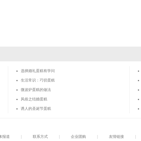
选择婚礼蛋糕有学问
生活常识：巧切蛋糕
微波炉蛋糕的做法
风俗之结婚蛋糕
诱人的圣诞节蛋糕
体报道
|
联系方式
|
企业团购
|
友情链接
|