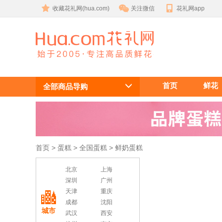
收藏花礼网(hua.com)
关注微信
花礼网app
鲜奶蛋糕 订
首页
鲜花
生日蛋糕
全部商品导购
首页
 >
蛋糕
 >
全国蛋糕
 > 鲜奶蛋糕
北京
上海
深圳
广州
天津
重庆
成都
沈阳
城市
武汉
西安