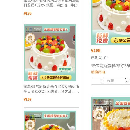
 蛋糕/维尔纳斯 斑斓之梦动物奶油生
日蛋糕/6英寸- 鸡蛋、稀奶油、牛奶
¥
198
¥
198
 已售 31 件
动物奶油
收藏
 蛋糕/维尔纳斯 水果多巴胺动物奶油
生日蛋糕/6英寸- 鸡蛋、稀奶油、牛
奶
¥
198