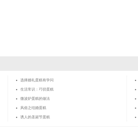
选择婚礼蛋糕有学问
生活常识：巧切蛋糕
微波炉蛋糕的做法
风俗之结婚蛋糕
诱人的圣诞节蛋糕