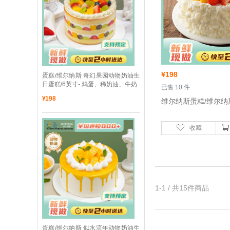
¥
198
 蛋糕/维尔纳斯 奇幻果园动物奶油生
日蛋糕/6英寸- 鸡蛋、稀奶油、牛奶
 已售 10 件
¥
198
收藏
1-1 / 共15件商品
 蛋糕/维尔纳斯 似水流年动物奶油生