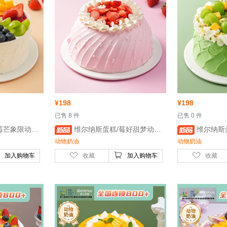
¥
198
¥
198
 已售 8 件
 已售 0 件
英寸- 鸡蛋、稀奶油、牛奶
 维尔纳斯蛋糕/莓好甜梦动物奶油蛋糕/6英寸- 鸡蛋、稀奶油、牛奶
 维尔纳斯蛋糕/青芒漫舞动
动物奶油
动物奶油
加入购物车
收藏
加入购物车
收藏