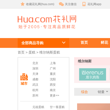
收藏花礼网(hua.com)
关注微信
花礼网app
维尔纳斯蛋糕
首页
鲜花
订生日蛋糕
全部商品导购
首页
 >
蛋糕
 >
维尔纳斯蛋糕
维尔纳斯
北京
上海
深圳
广州
天津
重庆
成都
沈阳
城市
武汉
西安
杭州
南京
综合
销量
苏州
更多>>
元祖蛋糕
廿一客蛋糕