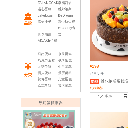
FALANCCAKE
幸福西饼
诺心蛋糕
维尔纳斯
cakeboss
BeDream
窝夫小子
派悦坊蛋糕
品牌
cakeonly专
四季榴莲
爱
AICAKE蛋糕
鲜奶蛋糕
水果蛋糕
巧克力蛋糕
慕斯蛋糕
¥
198
无糖蛋糕
生肖蛋糕
情人蛋糕
婚庆蛋糕
 已售 5 件
分类
祝寿蛋糕
儿童蛋糕
 维尔纳斯蛋糕/活力果纷动物奶油蛋糕/6
欧式蛋糕
节庆蛋糕
动物奶油
收藏
热销蛋糕推荐