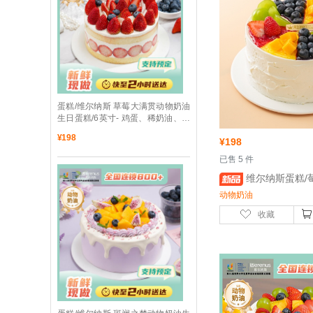
 蛋糕/维尔纳斯 草莓大满贯动物奶油
生日蛋糕/6英寸- 鸡蛋、稀奶油、牛
奶
¥
198
¥
198
 已售 5 件
 维尔纳斯蛋糕/莓芒象限动物奶油蛋糕/6
动物奶油
收藏