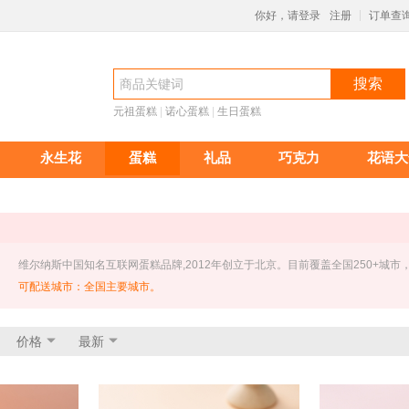
你好，请登录
注册
订单查
|
搜索
元祖蛋糕
 |
诺心蛋糕
 |
生日蛋糕
永生花
蛋糕
礼品
巧克力
花语大
 维尔纳斯中国知名互联网蛋糕品牌,2012年创立于北京。目前覆盖全国250+城市
可配送城市：全国主要城市。
价格
最新