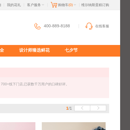
询
我的花礼
客户服务
购物车
(0)
 维尔纳斯蛋糕订购
|
|
|
|
400-889-8188
在线客服
全
设计师臻选鲜花
七夕节
，700+线下门店,已获数千万用户的口碑好评。
1
/1