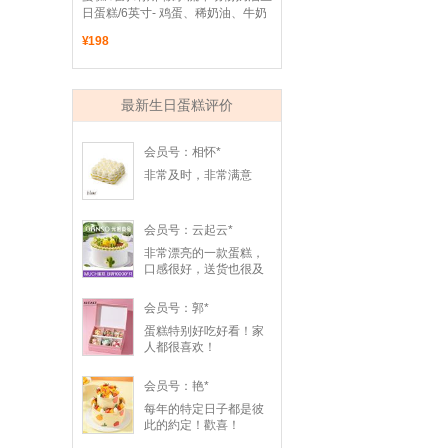
日蛋糕/6英寸- 鸡蛋、稀奶油、牛奶
¥
198
最新生日蛋糕评价
会员号：相怀*
非常及时，非常满意
会员号：云起云*
非常漂亮的一款蛋糕，
口感很好，送货也很及
时，我朋友非常喜欢，
谢谢！
会员号：郭*
蛋糕特别好吃好看！家
人都很喜欢！
会员号：艳*
每年的特定日子都是彼
此的約定！歡喜！