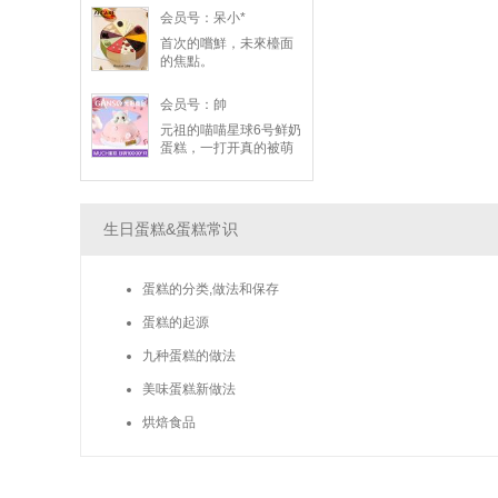
会员号：呆小*
首次的嚐鮮，未來檯面
的焦點。
会员号：帥
元祖的喵喵星球6号鲜奶
蛋糕，一打开真的被萌
翻！小猫咪造型非常吸
睛，拍起来超好看。本
以为造型蛋糕多半好看
但普普，没想到口感意
生日蛋糕&蛋糕常识
外惊艳，动物鲜奶油吃
起来轻盈滑顺、奶香浓
郁却不甜腻。蛋糕体很
蛋糕的分类,做法和保存
松软，搭配客制的夹层
内馅，甜度适中、大人
蛋糕的起源
小孩都抢着吃，既好看
又好吃，大推！
九种蛋糕的做法
美味蛋糕新做法
烘焙食品