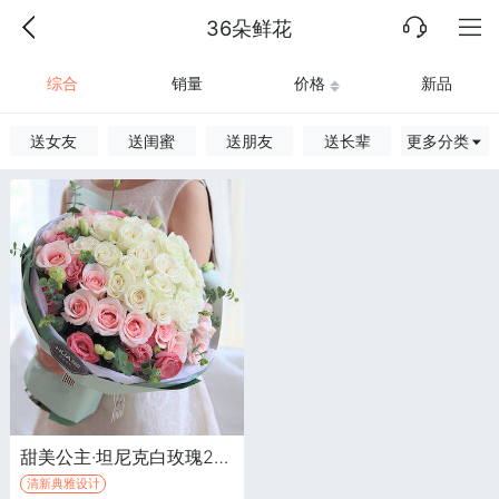
36朵鲜花
综合
销量
价格
新品
送女友
送闺蜜
送朋友
送长辈
更多分类
甜美公主·坦尼克白玫瑰22枝，粉玫瑰14枝，粉色桔梗5枝
清新典雅设计