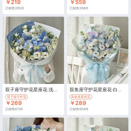
￥219
￥559
已销售285件
已销售296件
双子座守护花星座花·浅蓝色绣球1枝，骄傲白玫瑰9枝
双鱼座守护花星座花·白色骄傲11枝，康乃馨4枝，搭配桔梗、蝴蝶兰等
双子座守护花
双鱼座星座花
￥269
￥289
已销售611件
已销售904件