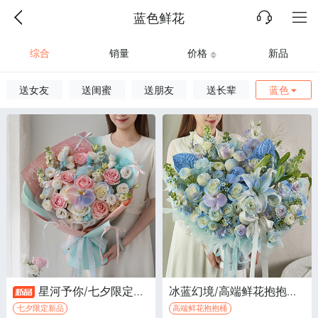
蓝色鲜花
综合
销量
价格
新品
送女友
送闺蜜
送朋友
送长辈
蓝色
星河予你/七夕限定花束·粉玫瑰6枝，白色骄傲玫瑰喷蓝色5枝，白色紫罗兰5枝
冰蓝幻境/高端鲜花抱抱桶·白色香水百合1枝喷淡蓝色，掌2枝喷蓝色，蓝色绣球1枝
七夕限定新品
高端鲜花抱抱桶