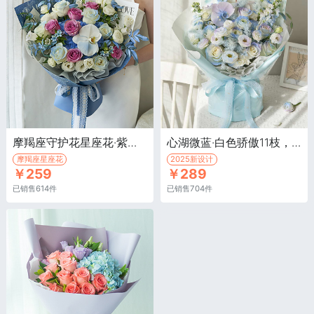
摩羯座守护花星座花·紫色玫瑰6枝，蓝色绣球1枝
心湖微蓝·白色骄傲11枝，康乃馨4枝，搭配桔梗、蝴蝶兰等
摩羯座星座花
2025新设计
￥259
￥289
已销售614件
已销售704件