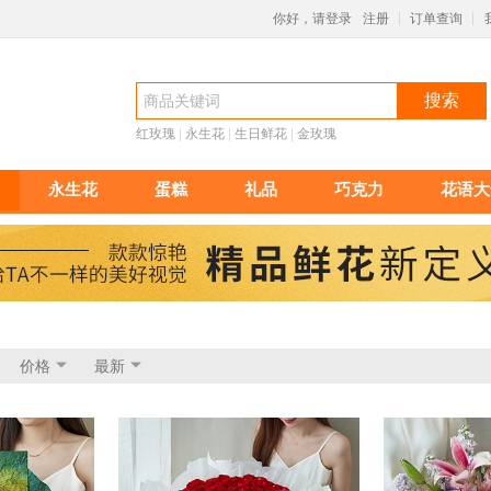
你好，请登录
注册
订单查询
|
|
搜索
红玫瑰
 |
永生花
 |
生日鲜花
 |
金玫瑰
永生花
蛋糕
礼品
巧克力
花语大
价格
最新