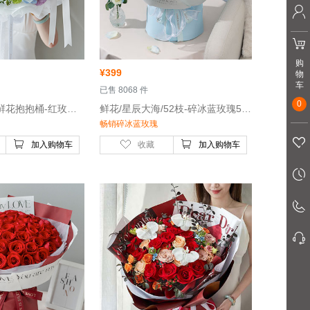
购
¥
399
物
车
 已售 8068 件
0
 鲜花/彩虹心情/鲜花抱抱桶-红玫瑰8枝，红色康乃馨10枝，橙色芭比多头玫瑰，黄玫瑰，油画小菊等
 鲜花/星辰大海/52枝-碎冰蓝玫瑰52枝
畅销碎冰蓝玫瑰
加入购物车
收藏
加入购物车