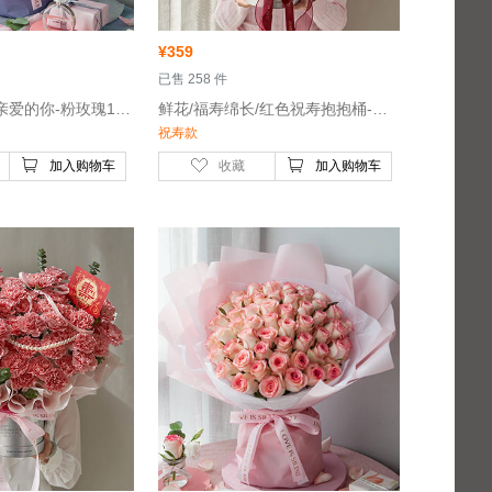
¥
359
 已售 258 件
 鲜花/韩式系列/亲爱的你-粉玫瑰16枝、白和粉色洋桔梗各5枝、尤加利10枝、浅紫色小菊3枝、深粉色/浅粉色绣球1枝
 鲜花/福寿绵长/红色祝寿抱抱桶-红色康乃馨66枝，尤加利叶15枝
祝寿款
加入购物车
收藏
加入购物车