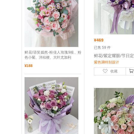
¥
469
 已售 59 件
 鲜花/语笑嫣然-粉佳人玫瑰9枝、粉
色小菊、洋桔梗、大叶尤加利
紫色调特别设计
¥
188
收藏