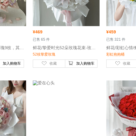
¥
469
¥
459
 已售 65 件
 已售 321 件
 鲜花/悠然时光-白色玫瑰9枝，其中5枝喷淡紫色，荔枝粉玫瑰10枝
 鲜花/挚爱时光52朵玫瑰花束-玫瑰52枝（粉色荔枝16枝+弗洛伊德玫瑰36枝），多头玫瑰共10枝
52枝挚爱玫瑰
彩虹抱抱桶
加入购物车
收藏
加入购物车
收藏