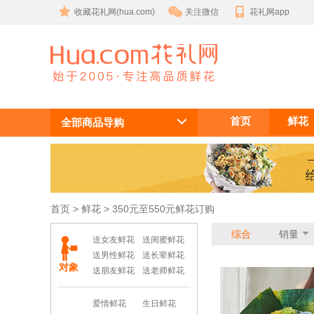
收藏花礼网(hua.com)
关注微信
花礼网app
350元至550
首页
鲜花
元鲜花订购
全部商品导购
首页
 >
鲜花
 > 350元至550元鲜花订购
综合
销量
送女友鲜花
送闺蜜鲜花
送男性鲜花
送长辈鲜花
对象
送朋友鲜花
送老师鲜花
爱情鲜花
生日鲜花