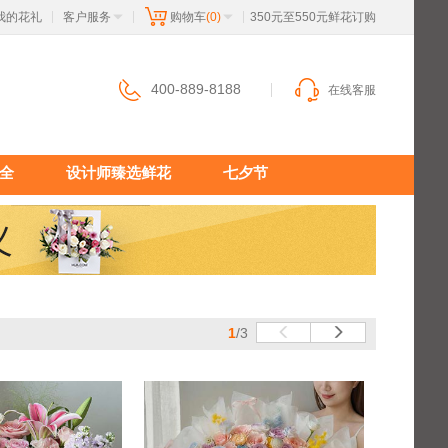
我的花礼
客户服务
购物车
(0)
 350元至550元鲜花订购
|
|
|
400-889-8188
在线客服
全
设计师臻选鲜花
七夕节
1
/3