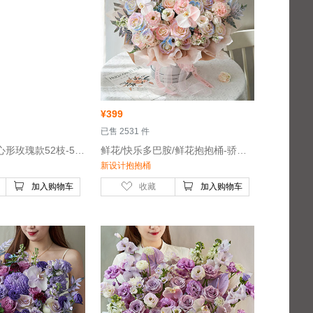
¥
399
 已售 2531 件
 鲜花/为你心动/心形玫瑰款52枝-52枝红玫瑰
 鲜花/快乐多巴胺/鲜花抱抱桶-骄傲白玫瑰17枝，白色紫罗兰5枝，白色蝴蝶兰2朵
新设计抱抱桶
加入购物车
收藏
加入购物车