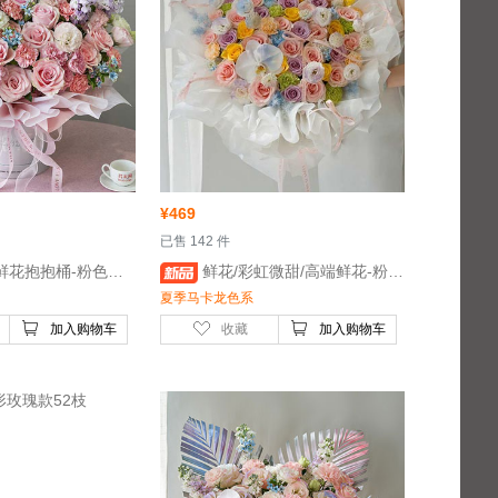
¥
469
 已售 142 件
 鲜花/美好温馨/鲜花抱抱桶-粉色百合2枝，粉玫瑰15枝，粉色康乃馨8枝，紫色紫罗兰6枝
 鲜花/彩虹微甜/高端鲜花-粉玫瑰20枝，紫色玫瑰10枝，黄色玫瑰7枝
夏季马卡龙色系
加入购物车
收藏
加入购物车