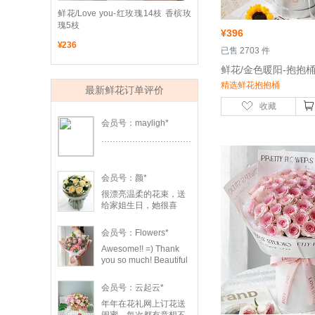
 鲜花/Love you-红玫瑰14枝 香槟玫
瑰5枝
¥
396
¥
236
 已售 2703 件
精选鲜花抱抱桶
最新鲜花订单评价
收藏
会员号：mayligh*
……………………………………………………
会员号：颜*
很漂亮温柔的花束，送
给家姐生日，她很喜
欢！我也很开心！
会员号：Flowers*
Awesome!! =) Thank
you so much! Beautiful
bouquet. Delivered on
time, I loved everything.
会员号：云起云*
On-time delivery and
年年在花礼网上订花送
high quality products.