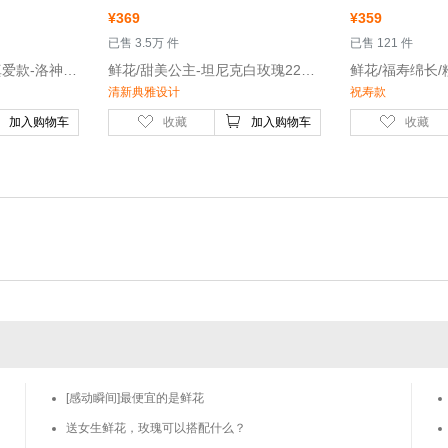
¥
369
¥
359
 已售 3.5万 件
 已售 121 件
 鲜花/心中の洛神/52真爱款-洛神玫瑰52枝
 鲜花/甜美公主-坦尼克白玫瑰22枝，粉玫瑰14枝，粉色桔梗5枝
清新典雅设计
祝寿款
加入购物车
收藏
加入购物车
收藏
[感动瞬间]最便宜的是鲜花
送女生鲜花，玫瑰可以搭配什么？