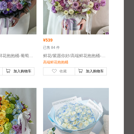
¥
539
 已售 84 件
 鲜花/紫梦星河/鲜花抱抱桶-葡萄紫色牡丹菊1枝，紫色玫瑰7枝
 鲜花/紫愿你好/高端鲜花抱抱桶-浅紫色玫瑰11枝，白色蝴蝶兰3朵，紫色卷边桔梗7枝
高端鲜花抱抱桶
加入购物车
收藏
加入购物车