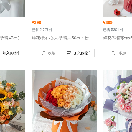
¥
399
¥
399
 已售 2.7万 件
 已售 5301 件
 鲜花/柔情蜜意-粉雪山玫瑰47枝(或洛神玫瑰)、白色骄傲玫瑰5枝
 鲜花/爱在心头-玫瑰共50枝：粉玫瑰19枝，卡罗拉红玫瑰31枝
加入购物车
收藏
加入购物车
收藏