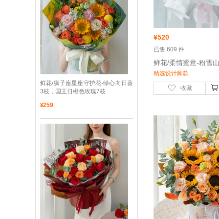
¥
520
 已售 609 件
精选设计师款
 鲜花/狮子座星座守护花-绿心向日葵
收藏
3枝，国王日橙色玫瑰7枝
¥
259