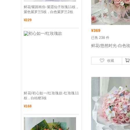
 鲜花/紫因有你-紫霞仙子玫瑰11枝，
紫色紫罗兰5枝，白色紫罗兰2枝
¥
229
¥
369
 已售 238 件
收藏
 鲜花/初心如一/红玫瑰款-红玫瑰11
枝，白桔梗3枝
¥
168