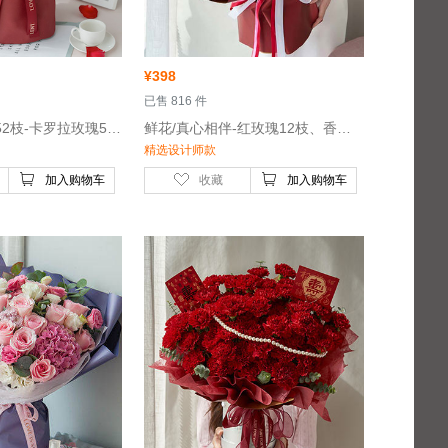
¥
398
 已售 816 件
 鲜花/深情挚爱/52枝-卡罗拉玫瑰52枝
 鲜花/真心相伴-红玫瑰12枝、香槟玫瑰5枝、卡布奇诺玫瑰4枝
精选设计师款
加入购物车
收藏
加入购物车