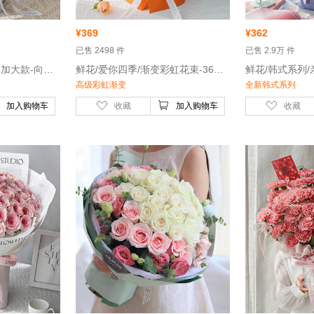
¥
369
¥
362
 已售 2498 件
 已售 2.9万 件
 鲜花/金色暖阳-抱抱桶加大款-向日葵4枝、香槟玫瑰12枝、辉煌玫瑰8枝
 鲜花/爱你四季/渐变彩虹花束-36枝-四种花材渐变搭配
高级彩虹渐变
全新韩式系列
加入购物车
收藏
加入购物车
收藏