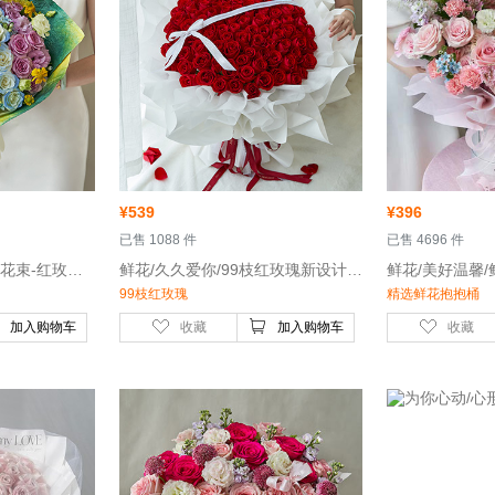
¥
539
¥
396
 已售 1088 件
 已售 4696 件
 鲜花/彩虹心情/油画风花束-红玫瑰，红色康乃馨，橙色芭比多头玫瑰，黄玫瑰，油画小菊等
 鲜花/久久爱你/99枝红玫瑰新设计-卡罗拉红玫瑰99枝（或高原红玫瑰）
99枝红玫瑰
精选鲜花抱抱桶
加入购物车
收藏
加入购物车
收藏