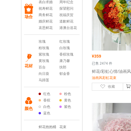
表白求婚
周年纪念
祝寿鲜花
探望慰问
商务鲜花
祝福庆贺
场合
婚庆鲜花
道歉鲜花
哀思鲜花
港澳台送花
玫瑰
红玫瑰
粉玫瑰
白玫瑰
紫玫瑰
香槟玫瑰
¥
359
黄玫瑰
康乃馨
 已售 2474 件
花材
百合
扶郎
向日葵
郁金香
油画风彩虹花束
马蹄莲
收藏
红色
粉色
香槟
黄色
白色
紫色
颜色
蓝色
鲜花抱抱桶
花束