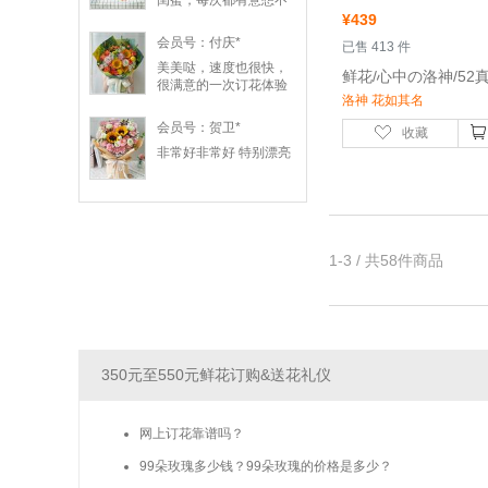
闺蜜，每次都有意想不
Looks great! Just like in
到的惊喜，今年的鲜花
¥
439
the picture! The flowers
朵朵清新漂亮，花篮设
are also very fresh! The
会员号：付庆*
 已售 413 件
计的很精致闺蜜很喜
sunflower is beautiful,
美美哒，速度也很快，
欢，谢谢！
as are the roses. The
很满意的一次订花体验
recipient was surprised
洛神 花如其名
and pleased. She
loved the flowers!
会员号：贺卫*
收藏
Thank you
非常好非常好 特别漂亮
1-3 / 共58件商品
350元至550元鲜花订购&送花礼仪
网上订花靠谱吗？
99朵玫瑰多少钱？99朵玫瑰的价格是多少？