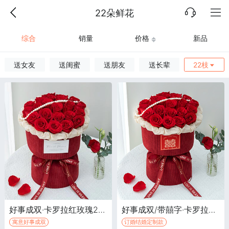
22朵鲜花
综合
销量
价格
新品
送女友
送闺蜜
送朋友
送长辈
22枝
好事成双·卡罗拉红玫瑰22枝
好事成双/带囍字·卡罗拉红玫瑰22枝，带囍字挂牌一个（囍字挂牌样式因城市不同，可能略有差异）
寓意好事成双
订婚结婚定制款