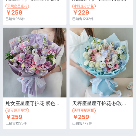
天蝎座星座花
水瓶座守护花
￥259
￥229
已销售986件
已销售1232件
处女座星座守护花·紫色松虫草4枝，紫色紫罗兰4枝
天秤座星座守护花·粉玫瑰8枝，白色紫罗兰4枝，白玫瑰3枝
处女座星座花
天秤座星座花
￥259
￥259
已销售1235件
已销售772件