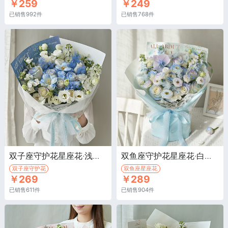
￥259
￥249
已销售992件
已销售768件
双子座守护花星座花·浅蓝色绣球1枝，骄傲白玫瑰9枝
双鱼座守护花星座花·白色骄傲11枝，康乃馨4枝，搭配桔梗、蝴蝶兰等
双子座守护花
双鱼座星座花
￥269
￥289
已销售611件
已销售904件