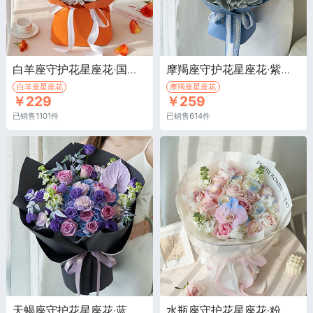
白羊座守护花星座花·国王日橙色玫瑰7枝，白色紫罗兰4枝
摩羯座守护花星座花·紫色玫瑰6枝，蓝色绣球1枝
白羊座星座花
摩羯座星座花
￥229
￥259
已销售1101件
已销售614件
天蝎座守护花星座花·蓝色绣球1枝，紫色玫瑰9枝，深紫色桔梗6枝
水瓶座守护花星座花·粉雪山玫瑰8枝(或洛神玫瑰)，白色骄傲玫瑰11枝