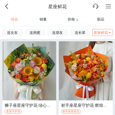
星座鲜花
综合
销量
价格
新品
送女友
送闺蜜
送朋友
送长辈
星座鲜花
狮子座星座守护花·绿心向日葵3枝，国王日橙色玫瑰7枝
射手座星座守护花·辉煌玫瑰9枝，黄色乒乓菊3枝
星座守护花
射手座星座花