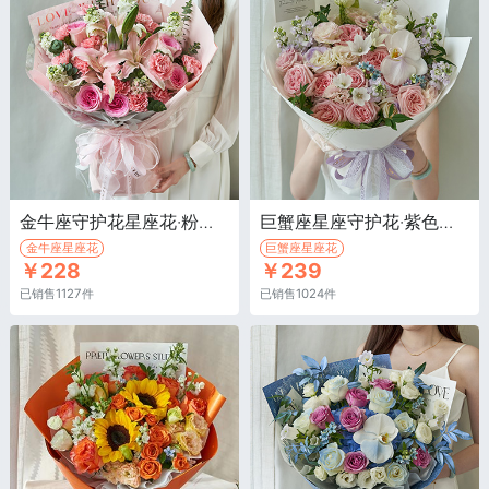
金牛座守护花星座花·粉色康乃馨12枝，白色百合喷粉1枝
巨蟹座星座守护花·紫色紫罗兰8枝，九星叶3枝，白色蝴蝶兰1朵
金牛座星座花
巨蟹座星座花
￥228
￥239
已销售1127件
已销售1024件