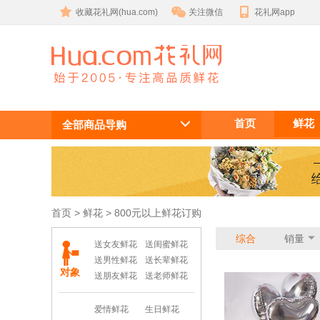
收藏花礼网(hua.com)
关注微信
花礼网app
800元以上鲜
首页
鲜花
花订购
全部商品导购
首页
 >
鲜花
 > 800元以上鲜花订购
综合
销量
送女友鲜花
送闺蜜鲜花
送男性鲜花
送长辈鲜花
对象
送朋友鲜花
送老师鲜花
爱情鲜花
生日鲜花