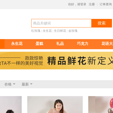
你好，请登录
注册
订单查询
|
搜索
红玫瑰
 |
永生花
 |
生日鲜花
 |
金玫瑰
永生花
蛋糕
礼品
巧克力
花语大
价格
最新