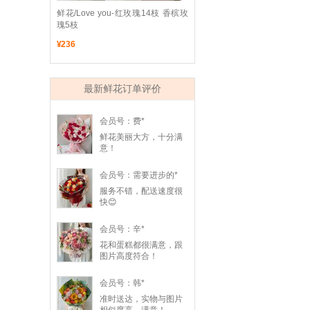
 鲜花/Love you-红玫瑰14枝 香槟玫
瑰5枝
¥
236
最新鲜花订单评价
会员号：费*
鲜花美丽大方，十分满
意！
会员号：需要进步的*
服务不错，配送速度很
快😊
会员号：辛*
花和蛋糕都很满意，跟
图片高度符合！
会员号：韩*
准时送达，实物与图片