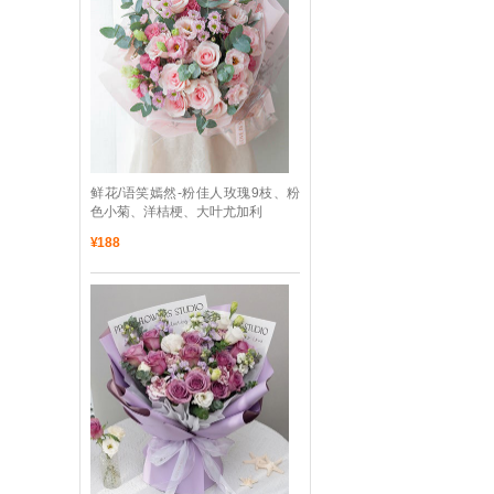
 鲜花/语笑嫣然-粉佳人玫瑰9枝、粉
色小菊、洋桔梗、大叶尤加利
¥
188