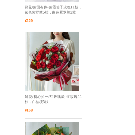
 鲜花/紫因有你-紫霞仙子玫瑰11枝，
紫色紫罗兰5枝，白色紫罗兰2枝
¥
229
 鲜花/初心如一/红玫瑰款-红玫瑰11
枝，白桔梗3枝
¥
168