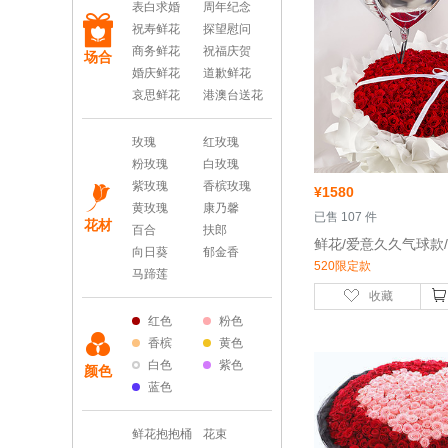
表白求婚
周年纪念
祝寿鲜花
探望慰问
商务鲜花
祝福庆贺
场合
婚庆鲜花
道歉鲜花
哀思鲜花
港澳台送花
玫瑰
红玫瑰
粉玫瑰
白玫瑰
紫玫瑰
香槟玫瑰
¥
1580
黄玫瑰
康乃馨
 已售 107 件
花材
百合
扶郎
向日葵
郁金香
520限定款
马蹄莲
收藏
红色
粉色
香槟
黄色
白色
紫色
颜色
蓝色
鲜花抱抱桶
花束