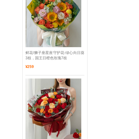
 鲜花/狮子座星座守护花-绿心向日葵
3枝，国王日橙色玫瑰7枝
¥
259