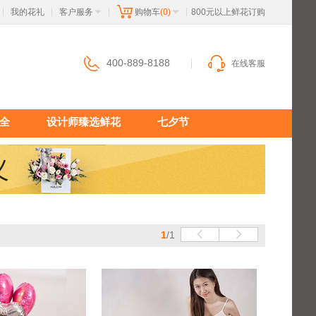
我的花礼
客户服务
购物车
(0)
 800元以上鲜花订购
|
|
|
|
400-889-8188
在线客服
全
设计师臻选鲜花
七夕节
1
/1