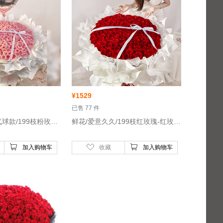
¥
1529
 已售 77 件
 鲜花/爱意久久气球款/199枝粉玫瑰-荔枝粉玫瑰199枝
 鲜花/爱意久久/199枝红玫瑰-红玫瑰199枝
加入购物车
收藏
加入购物车