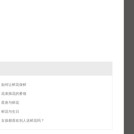
如何让鲜花保鲜
花束插花的要领
星座与鲜花
鲜花与生日
女孩都喜欢别人送鲜花吗？