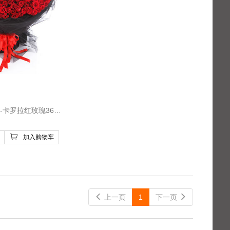
 鲜花/想你365天-卡罗拉红玫瑰365枝
加入购物车
 上一页
1
下一页