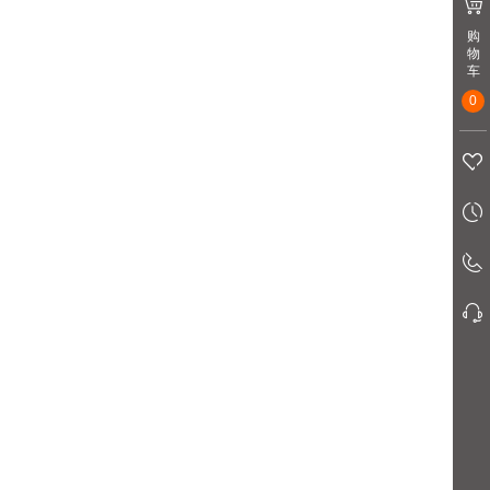
购
物
车
0