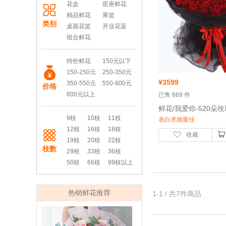
花盒
星座鲜花
精品鲜花
果篮
类别
桌面花篮
开业花蓝
组合鲜花
特价鲜花
150元以下
150-250元
250-350元
¥
3599
350-550元
550-800元
价格
800元以上
 已售 669 件
 鲜花/我爱你-520朵
9枝
10枝
11枝
表白求婚最佳
12枝
16枝
18枝
收藏
19枝
20枝
22枝
枝数
29枝
33枝
36枝
50枝
66枝
99枝以上
热销鲜花推荐
1-1 / 共7件商品