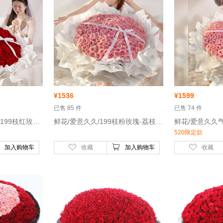
¥
1536
¥
1599
 已售 85 件
 已售 74 件
 鲜花/爱意久久气球款/199枝红玫瑰-红玫瑰199枝
 鲜花/爱意久久/199枝粉玫瑰-荔枝粉玫瑰199枝
520限定款
加入购物车
收藏
加入购物车
收藏