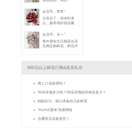
相似度高，满意！
会员号：李世*
太高兴了，很准时准
点，服务很好很温馨，
点赞👍
会员号：乐一*
每年朋友生日都是在花
礼网定购鲜花，鲜花洋
气好看，物流也很准
时，朋友收到后又是开
心的一天😃😃😃😃
800元以上鲜花订购&送花礼仪
网上订花靠谱吗？
99朵玫瑰多少钱？99朵玫瑰的价格是多少？
妈妈生日，精心准备的几款鲜花
“HUA示爱体”风靡网络
去哪里买花最便宜？