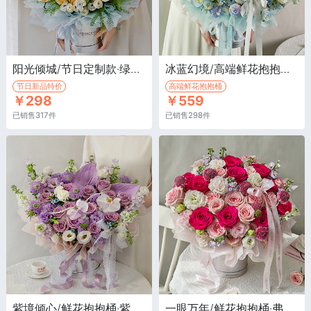
阳光倾城/节日定制款·绿心向日葵6枝，蓝色大飞燕3枝，白色香水百合2枝
冰蓝幻境/高端鲜花抱抱桶·白色香水百合1枝喷淡蓝色，掌2枝喷蓝色，蓝色绣球1枝
节日新品特价
高端鲜花抱抱桶
￥298
￥559
已销售317件
已销售298件
紫境倾心/鲜花抱抱桶·紫色海洋之歌玫瑰13枝，白色蝴蝶兰2朵，白色紫罗兰3枝
一眼万年/鲜花抱抱桶·弗洛伊德玫瑰10枝，荔枝玫瑰16枝