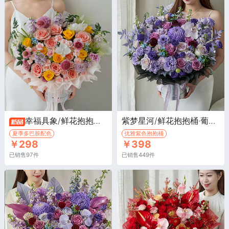
幸福具象/鲜花抱抱桶·粉玫瑰粉爱神8枝，黄玫瑰7枝，紫色紫罗兰6枝
紫梦星河/鲜花抱抱桶·葡萄紫色牡丹菊1枝，紫色玫瑰7枝
夏季多巴胺配色
优雅紫色抱抱桶
￥298
￥398
已销售97件
已销售449件