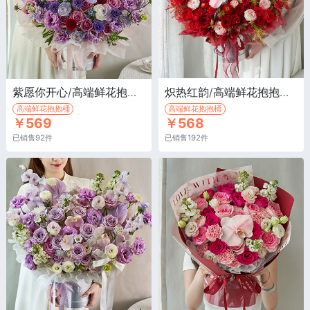
紫愿你开心/高端鲜花抱抱桶·紫色玫瑰12枝，紫色牡丹菊2枝，深紫色桔梗4枝
炽热红韵/高端鲜花抱抱桶·红玫瑰17枝，多头红玫瑰、香槟玫瑰、金红色针垫、红色腊梅、红掌、蝴蝶兰
高端鲜花抱抱桶
高端鲜花抱抱桶
￥569
￥568
已销售92件
已销售192件