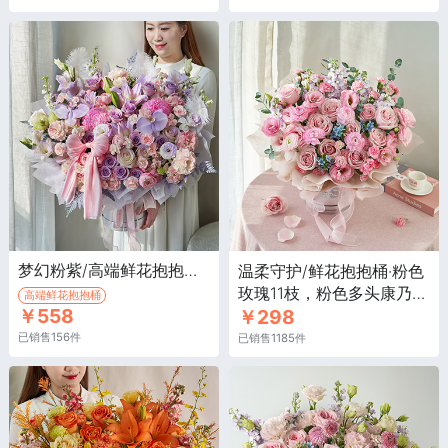
梦幻粉紫/高端鲜花抱抱桶·粉色重瓣百合1枝，浅粉牡丹菊2枝，浅紫色玫瑰13枝
温柔守护/鲜花抱抱桶·粉色
玫瑰11枝，粉色多头康乃馨
高端鲜花抱抱桶
￥558
￥298
8枝
已销售156件
已销售1185件