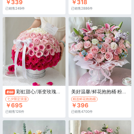
￥339
￥318
已销售249件
已销售2886件
彩虹甜心/渐变玫瑰抱抱桶·弗洛伊德玫瑰43枝，洛神玫瑰40枝，粉玫瑰27枝
美好温馨/鲜花抱抱桶·粉色百合2枝，粉玫瑰15枝，粉色康乃馨8枝，紫色紫罗兰6枝
七夕限定浪漫
精选鲜花抱抱桶
￥695
￥396
已销售126件
已销售4700件