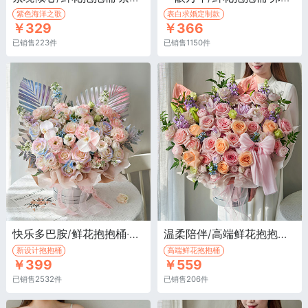
紫色海洋之歌
表白求婚定制款
￥329
￥366
已销售223件
已销售1150件
快乐多巴胺/鲜花抱抱桶·骄傲白玫瑰17枝，白色紫罗兰5枝，白色蝴蝶兰2朵
温柔陪伴/高端鲜花抱抱桶·荔枝粉玫瑰15枝，香槟玫瑰7枝，粉色绣球1枝
新设计抱抱桶
高端鲜花抱抱桶
￥399
￥559
已销售2532件
已销售206件