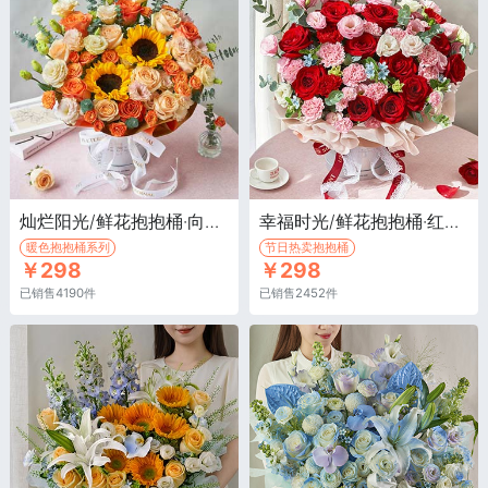
灿烂阳光/鲜花抱抱桶·向日葵2枝、橙色玫瑰国王日5枝、香槟玫瑰7枝
幸福时光/鲜花抱抱桶·红玫瑰11枝，粉色及红色康乃馨多枝
暖色抱抱桶系列
节日热卖抱抱桶
￥298
￥298
已销售4190件
已销售2452件