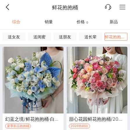
鲜花抱抱桶
综合
销量
价格
新品
送女友
送闺蜜
送朋友
送长辈
鲜花抱抱桶
幻蓝之境/鲜花抱抱桶·白色骄傲玫瑰11枝，白色六初花3枝，白色紫罗兰6枝
甜心花园鲜花抱抱桶/2026新款·粉玫瑰12枝，香槟玫瑰4枝，粉康乃馨8枝
夏季新品抱抱桶
2026热销款