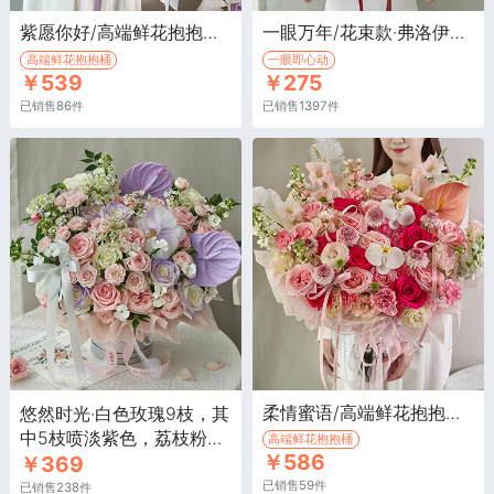
紫愿你好/高端鲜花抱抱桶·浅紫色玫瑰11枝，白色蝴蝶兰3朵，紫色卷边桔梗7枝
一眼万年/花束款·弗洛伊德玫瑰10枝，洛神玫瑰9枝，蝴蝶兰/康乃馨/紫罗兰/桔梗等搭配
高端鲜花抱抱桶
一眼即心动
￥539
￥275
已销售86件
已销售1397件
柔情蜜语/高端鲜花抱抱桶·红玫瑰12枝，香槟玫瑰4枝，橙色多头玫瑰4枝
悠然时光·白色玫瑰9枝，其
中5枝喷淡紫色，荔枝粉玫
高端鲜花抱抱桶
￥586
￥369
瑰10枝
已销售59件
已销售238件