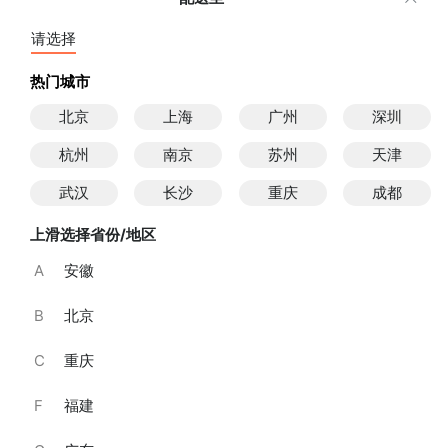
糕/1100g·稀奶油，马蹄颗
然香草 乳脂奶油
请选择
￥379
￥199
粒
已销售4件
已销售7件
热门城市
北京
上海
广州
深圳
杭州
南京
苏州
天津
武汉
长沙
重庆
成都
上滑选择省份/地区
A
安徽
B
北京
魔盒/900g·巧克力戚风蛋糕，网红芋泥慕斯，黑芝麻乳酪慕斯
好柿花生蛋糕/950g·柿子
C
重庆
奶油芝士慕斯,柿子布丁
新品上线
￥279
￥299
F
福建
已销售12件
已销售5件