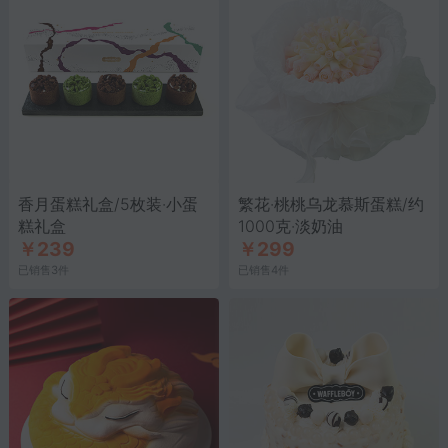
香月蛋糕礼盒/5枚装·小蛋
繁花·桃桃乌龙慕斯蛋糕/约
糕礼盒
1000克·淡奶油
￥239
￥299
已销售3件
已销售4件