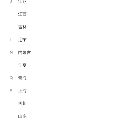
J
江苏
江西
吉林
生椰拿铁慕斯蛋糕730g·慕
椰乳牛油果慕斯（零卡
L
辽宁
斯蛋糕
糖）/700g·
￥259
￥259
N
内蒙古
已销售29件
已销售15件
宁夏
Q
青海
S
上海
四川
山东