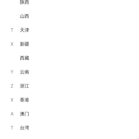
陕西
原味奶酪蛋糕（6寸）·
桂花车厘子芝士蛋糕(670
山西
克)·
￥239
￥239
T
天津
已销售56件
已销售26件
X
新疆
西藏
Y
云南
Z
浙江
X
香港
A
澳门
樱花牛乳芝士慕斯蛋糕
海洋之心.益生菌牛油果蛋
650g·
糕 460g·
T
台湾
￥219
￥219
已销售55件
已销售34件