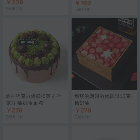
￥239
￥169
已销售12件
已销售1件
迪拜巧克力蛋糕/8英寸·巧
燃烧的朗姆酒蛋糕/850克·
克力 稀奶油 面粉
稀奶油
￥279
￥279
已销售17件
已销售2件