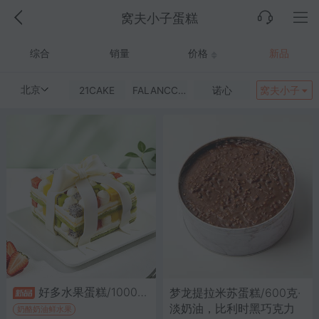
窝夫小子蛋糕
综合
销量
价格
新品
北京
21CAKE
FALANCCAKE
诺心
窝夫小子
好多水果蛋糕/1000克·巧克力、奶酪奶油、水果、奶皮子、抹茶戚风蛋糕
梦龙提拉米苏蛋糕/600克·
淡奶油，比利时黑巧克力
奶酪奶油鲜水果