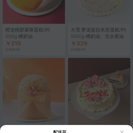
橙龙桃胶慕斯蛋糕/约
大雪·梦龙提拉米苏蛋糕/约
500g·稀奶油
1000g·稀奶油、无水黄油
￥219
￥329
已销售9件
已销售6件
馨愿 黑糖马蹄慕斯蛋
老式裱花白脱蛋糕/6寸·天
配送至