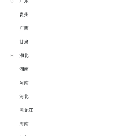
G
广东
贵州
广西
甘肃
H
湖北
湖南
奥利奥海盐芝士蛋糕750g·奥利奥海盐芝士慕斯
南瓜黑芝麻奶酪蛋糕/6寸 ·
南瓜、黑芝麻、奶酪、芝士
新品上线
河南
￥279
￥259
已销售15件
已销售7件
河北
黑龙江
海南