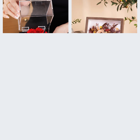
永生花留声机造型小音箱/挚爱红·永生玫瑰留声机蓝牙音响
向阳花开/定制永生花相框·向日葵款永生花
创意留声机造型
毕业季精选
￥299
￥198