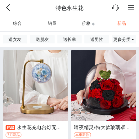
特色永生花
综合
销量
价格
新品
送女友
送朋友
送长辈
送男性
更多分类
永生花充电台灯无线手机充电/天空蓝·微紫色玫瑰2朵，深紫色小玫瑰，紫色白边奥斯丁小玫瑰
暗夜精灵/特大款玻璃罩永生花·永生花礼盒
7月新品
本季新款