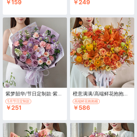
￥159
￥249
紫梦韶华/节日定制款·紫色玫瑰海洋之歌12枝，浅粉色康乃馨8枝
橙意满满/高端鲜花抱抱桶·橙色百合2枝，橙色玫瑰10枝，黄色洋牡丹3枝
5月节日定制款
高端鲜花抱抱桶
￥251
￥586