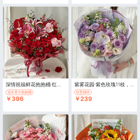
深情祝福鲜花抱抱桶·红玫瑰13枝，红色康乃馨19枝等
紫雾花园·紫色玫瑰11枝，紫色紫罗兰3枝，白色紫罗兰3枝
送长辈大抱抱桶
珍贵独特
￥396
￥239