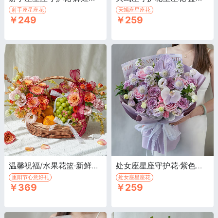
射手座星座花
天蝎座星座花
￥249
￥259
温馨祝福/水果花篮·新鲜水果、精选花材
处女座星座守护花·紫色松虫草4枝，紫色紫罗兰4枝
重阳节心意好礼
处女座星座花
￥369
￥259