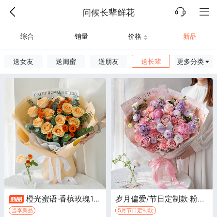
问候长辈鲜花
综合
销量
价格
新品
送女友
送闺蜜
送朋友
送长辈
更多分类
橙光蜜语·香槟玫瑰11枝，橙色多头泡泡4枝，尤加利叶18枝
岁月偏爱/节日定制款·粉玫瑰12枝，浅粉色康乃馨9枝，紫色紫罗兰5枝
当季新品
5月节日定制款