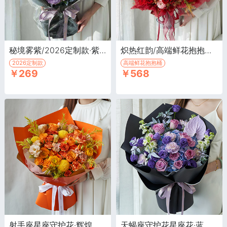
秘境雾紫/2026定制款·紫色玫瑰10枝，粉色玫瑰9枝，白色洋桔梗4枝喷紫色
炽热红韵/高端鲜花抱抱桶·红玫瑰17枝，多头红玫瑰、香槟玫瑰、金红色针垫、红色腊梅、红掌、蝴蝶兰
2026定制款
高端鲜花抱抱桶
￥269
￥568
射手座星座守护花·辉煌玫瑰9枝，黄色乒乓菊3枝
天蝎座守护花星座花·蓝色绣球1枝，紫色玫瑰9枝，深紫色桔梗6枝