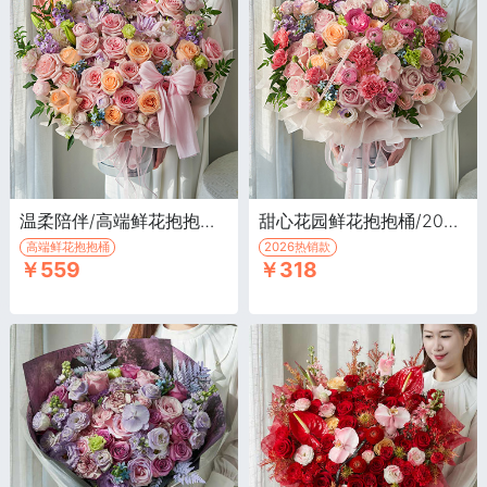
温柔陪伴/高端鲜花抱抱桶·荔枝粉玫瑰15枝，香槟玫瑰7枝，粉色绣球1枝
甜心花园鲜花抱抱桶/2026新款·粉玫瑰12枝，香槟玫瑰4枝，粉康乃馨8枝
高端鲜花抱抱桶
2026热销款
￥559
￥318