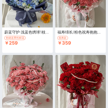
蔚蓝守护·浅蓝色绣球1枝，绿心向日葵1枝
福寿绵长/粉色祝寿抱抱桶·粉色康乃馨66枝，尤加利叶10枝
热销送男性鲜花
祝寿款
￥259
￥359