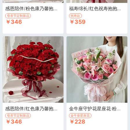
感恩陪伴/粉色康乃馨抱抱桶·粉色康乃馨66枝，尤加利叶10枝
福寿绵长/红色祝寿抱抱桶·红色康乃馨66枝，尤加利叶15枝
母亲节定制新品
祝寿款
￥346
￥359
感恩陪伴/红色康乃馨抱抱桶·红色康乃馨66枝，尤加利叶15枝
金牛座守护花星座花·粉色康乃馨12枝，白色百合喷粉1枝
母亲节定制新品
金牛座星座花
￥346
￥228