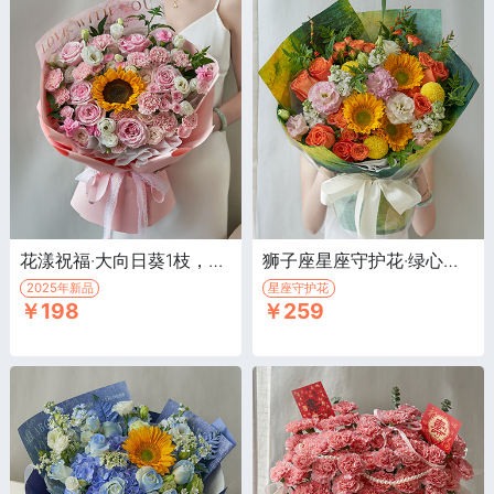
花漾祝福·大向日葵1枝，粉色玫瑰6枝
狮子座星座守护花·绿心向日葵3枝，国王日橙色玫瑰7枝
2025年新品
星座守护花
￥198
￥259