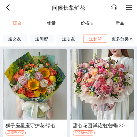
问候长辈鲜花
综合
销量
价格
新品
送女友
送闺蜜
送朋友
送长辈
更多分类
狮子座星座守护花·绿心向日葵3枝，国王日橙色玫瑰7枝
甜心花园鲜花抱抱桶/2026新款·粉玫瑰12枝，香槟玫瑰4枝，粉康乃馨8枝
星座守护花
2026热销款