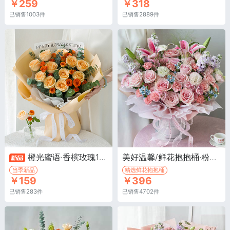
￥259
￥318
已销售1003件
已销售2889件
橙光蜜语·香槟玫瑰11枝，橙色多头泡泡4枝，尤加利叶18枝
美好温馨/鲜花抱抱桶·粉色百合2枝，粉玫瑰15枝，粉色康乃馨8枝，紫色紫罗兰6枝
当季新品
精选鲜花抱抱桶
￥159
￥396
已销售283件
已销售4702件