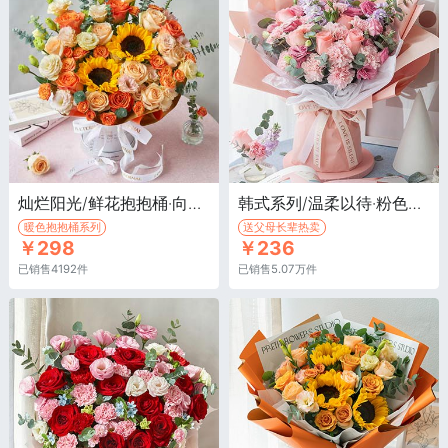
灿烂阳光/鲜花抱抱桶·向日葵2枝、橙色玫瑰国王日5枝、香槟玫瑰7枝
韩式系列/温柔以待·粉色康乃馨13枝，戴安娜玫瑰5枝、粉色洋桔梗5枝、浅紫紫罗兰5枝、尤加利10枝
暖色抱抱桶系列
送父母长辈热卖
￥298
￥236
已销售4192件
已销售5.07万件