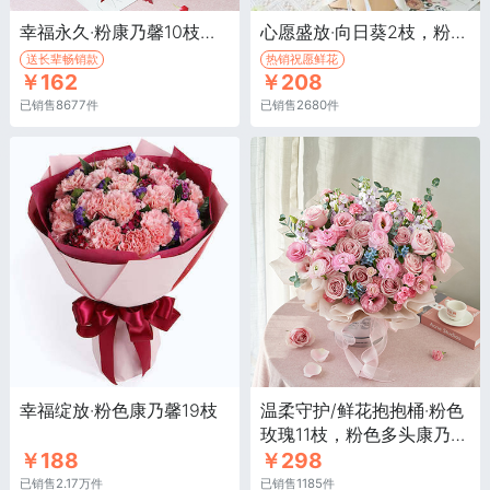
幸福永久·粉康乃馨10枝，红色康乃馨9枝
心愿盛放·向日葵2枝，粉色康乃馨13枝，戴安娜粉玫瑰2枝，紫罗兰，桔梗
送长辈畅销款
热销祝愿鲜花
￥162
￥208
已销售8677件
已销售2680件
幸福绽放·粉色康乃馨19枝
温柔守护/鲜花抱抱桶·粉色
玫瑰11枝，粉色多头康乃馨
￥188
￥298
8枝
已销售2.17万件
已销售1185件