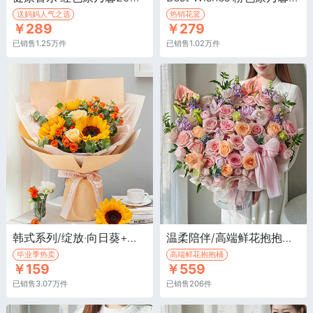
送妈妈人气之选
热销花篮
￥289
￥279
已销售1.25万件
已销售1.02万件
韩式系列/绽放·向日葵+香槟玫瑰+多头玫瑰
温柔陪伴/高端鲜花抱抱桶·荔枝粉玫瑰15枝，香槟玫瑰7枝，粉色绣球1枝
毕业季热卖
高端鲜花抱抱桶
￥159
￥559
已销售3.07万件
已销售206件