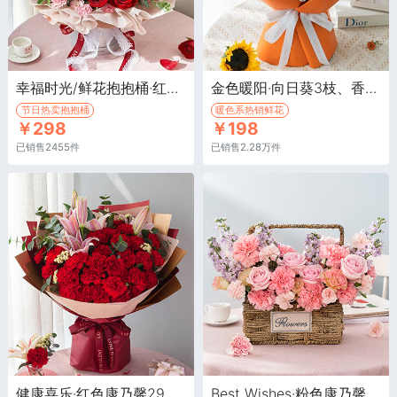
幸福时光/鲜花抱抱桶·红玫瑰11枝，粉色及红色康乃馨多枝
金色暖阳·向日葵3枝、香槟玫瑰6枝、辉煌玫瑰5枝
节日热卖抱抱桶
暖色系热销鲜花
￥298
￥198
已销售2455件
已销售2.28万件
健康喜乐·红色康乃馨29枝、粉色百合3枝、黄色勿忘我3枝、尤加利10枝
Best Wishes·粉色康乃馨+粉红雪山/戴安娜粉玫瑰+紫罗兰