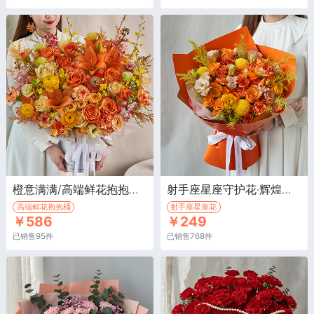
橙意满满/高端鲜花抱抱桶·橙色百合2枝，橙色玫瑰10枝，黄色洋牡丹3枝
射手座星座守护花·辉煌玫瑰9枝，黄色乒乓菊3枝
高端鲜花抱抱桶
射手座星座花
￥586
￥249
已销售95件
已销售768件