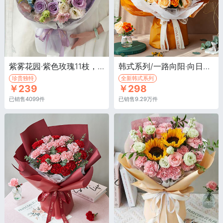
紫雾花园·紫色玫瑰11枝，紫色紫罗兰3枝，白色紫罗兰3枝
韩式系列/一路向阳·向日葵3枝、香槟玫瑰9枝、橙色多头玫5枝、黄色腊梅5枝、大叶尤加利5枝
珍贵独特
全新韩式系列
￥239
￥298
已销售4099件
已销售9.29万件