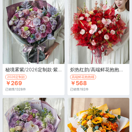
秘境雾紫/2026定制款·紫色玫瑰10枝，粉色玫瑰9枝，白色洋桔梗4枝喷紫色
炽热红韵/高端鲜花抱抱桶·红玫瑰17枝，多头红玫瑰、香槟玫瑰、金红色针垫、红色腊梅、红掌、蝴蝶兰
2026定制款
高端鲜花抱抱桶
￥269
￥568
已销售1328件
已销售192件